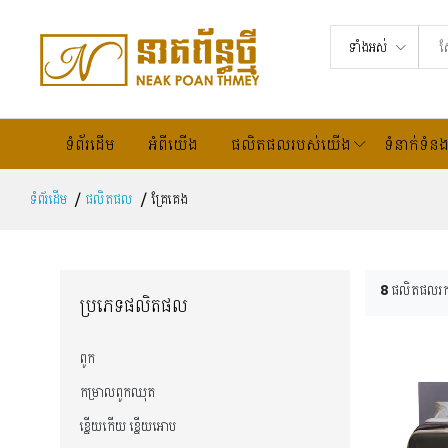
ទាំងអស់
ទំព័រដើម
អំពីយើង
ផលិតផលរបស់យើង
ទំនាក់ទំនង
ទំព័រដើម
ផលិតផល
គ្រែគេង
8
ផលិតផលរ
ប្រភេទផលិតផល
ពូក
កម្រាលពូកឈុត
ខ្នើយកើយ ខ្នើយអោប