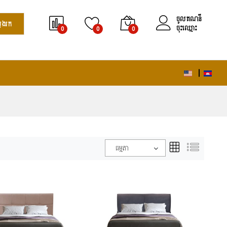
ចូលគណនី
វែងរក
ចុះឈ្មោះ
0
0
0
ធម្មតា