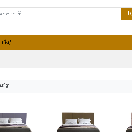
ស្
យើងខ្ញុំ
កឃើញ